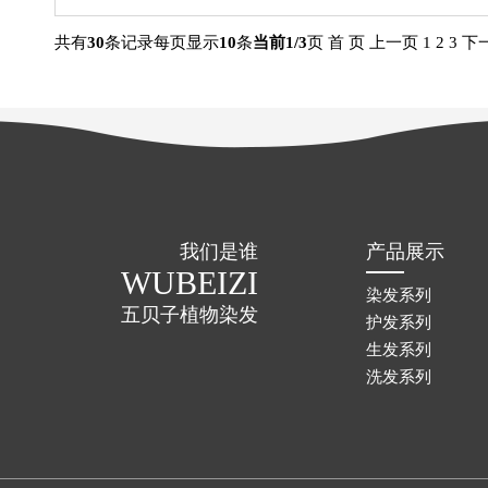
共有
30
条记录
每页显示
10
条
当前1/3
页
首 页
上一页
1
2
3
下
我们是谁
产品展示
WUBEIZI
染发系列
五贝子植物染发
护发系列
生发系列
洗发系列