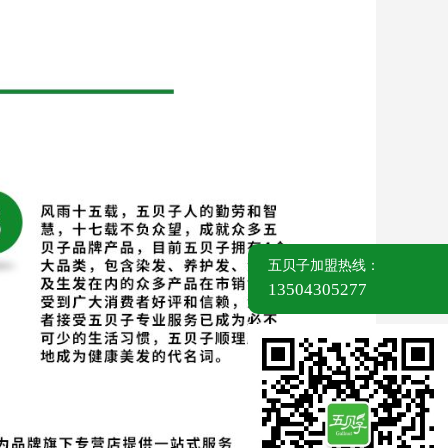
五贝子加盟热线：
13504305277